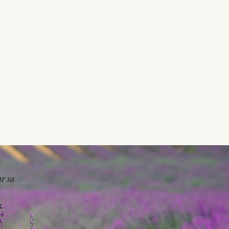
ur sa
a