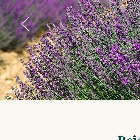
C'é
Le 
Le 
La 
Je 
En 
Cet
Ell