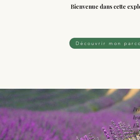
Bienvenue dans cette expl
Découvrir mon parc
Pen
bea
En 
lav