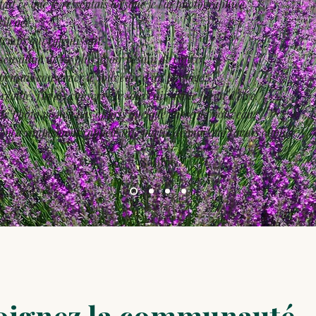
tait ce que je ressentais lorsque je l'ai photographiée.
silence.
temps qui ralentissait.
sensation de ne plus avoir besoin de courir.
pensais conserver le souvenir d'un paysage.
réalité, j'avais conservé le souvenir d'une façon d'être.
te photo ne m'a pas appris quelque chose de nouveau.
e m'a simplement rappelé une partie de moi que j'avais oubliée.
Sophie