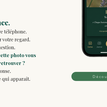
nce.
re téléphone.
r votre regard.
estion.
cette photo vous
retrouver ?
ponse.
Décou
 qui apparaît.