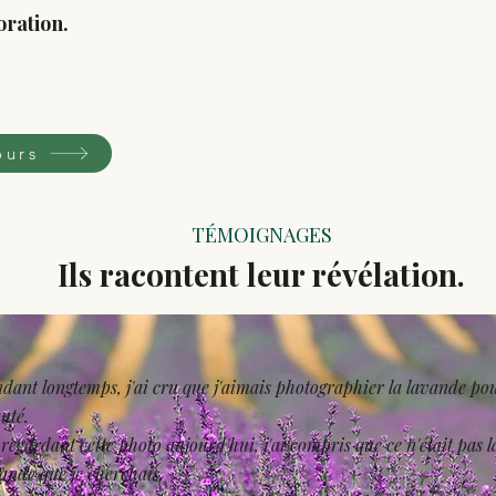
oration.
ours
TÉMOIGNAGES
Ils racontent leur révélation.
dant longtemps, j'ai cru que j'aimais photographier la lavande po
uté.
regardant cette photo aujourd'hui, j'ai compris que ce n'était pas l
ande que je cherchais.