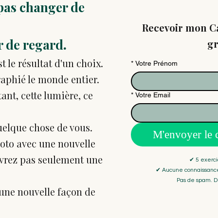
t pas changer de
Recevoir mon Ca
.
er de regard
gr
 le résultat d'un choix.
*
Votre Prénom
aphié le monde entier.
ant, cette lumière, ce
*
Votre Email
uelque chose de vous.
M'envoyer le 
hoto avec une nouvelle
uvrez pas seulement une
✔ 5 exerc
✔ Aucune connaissance
Pas de spam. Dé
une nouvelle façon de