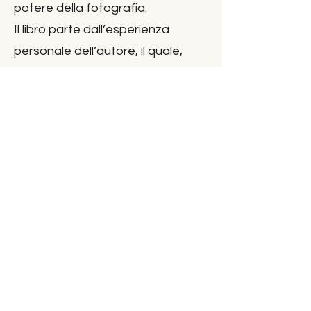
potere della fotografia.
Il libro parte dall’esperienza
personale dell’autore, il quale,
intrappolato in una routine vuota
e dominata dall’ansia, riscopre se
stesso grazie alla macchina
fotografica. Ogni scatto diventa
un atto di trasformazione e una
connessione con emozioni e
momenti autentici.
Scopri di Più