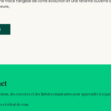
ne trace tangible de votre évolution et une fenêtre ouverte s
ieure,.
i
act
xions, des exercices et des histoires inspirantes pour apprendre à rega
s révèlent de vous.