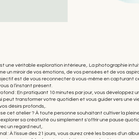
st une véritable exploration intérieure,. La photographie intui
me un miroir de vos émotions, de vos pensées et de vos aspir
bjectif est de vous reconnecter à vous-même en capturant c
ous à l’instant présent.
ofond : En pratiquant 10 minutes par jour, vous développez u
qui peut transformer votre quotidien et vous guider vers une vi
os désirs profonds,.
sse cet atelier ? À toute personne souhaitant cultiver la plein
explorer sa créativité ou simplement s'offrir une pause quoti
vec un regard neuf,.
inal : À l'issue des 21 jours, vous aurez créé les bases d'un alb