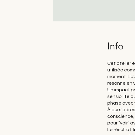
Info
Cet atelier e
utilisée com
moment. L'o
résonne en v
Un impact pr
sensibilité 
phase avec v
À qui s'adre
conscience, 
pour "voir" a
Le résultat f