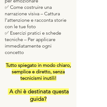
per emozionare
✅ Come costruire una
narrazione visiva – Cattura
l’attenzione e racconta storie
con le tue foto
✅ Esercizi pratici e schede
tecniche – Per applicare
immediatamente ogni
concetto
Tutto spiegato in modo chiaro,
semplice e diretto, senza
tecnicismi inutili!
A chi è destinata questa
guida?