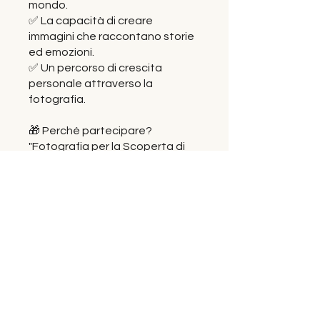
mondo.
✅ La capacità di creare
immagini che raccontano storie
ed emozioni.
✅ Un percorso di crescita
personale attraverso la
fotografia.
🎁 Perché partecipare?
"Fotografia per la Scoperta di
Sé" non è solo un corso: è
un'esperienza di trasformazione
che ti guiderà a vedere il mondo
dentro e fuori di te con occhi
nuovi.
📷 Il viaggio inizia quando vuoi, al
tuo ritmo.
Prenota il tuo posto e inizia a
scoprire la tua vera essenza
attraverso la fotografia.