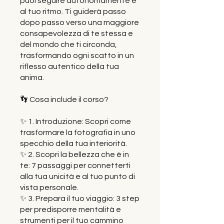
puoi seguire autonomamente e
al tuo ritmo. Ti guiderà passo
dopo passo verso una maggiore
consapevolezza di te stessa e
del mondo che ti circonda,
trasformando ogni scatto in un
riflesso autentico della tua
anima.
👣 Cosa include il corso?
✨ 1. Introduzione: Scopri come
trasformare la fotografia in uno
specchio della tua interiorità.
✨ 2. Scopri la bellezza che è in
te: 7 passaggi per connetterti
alla tua unicità e al tuo punto di
vista personale.
✨ 3. Prepara il tuo viaggio: 3 step
per predisporre mentalità e
strumenti per il tuo cammino